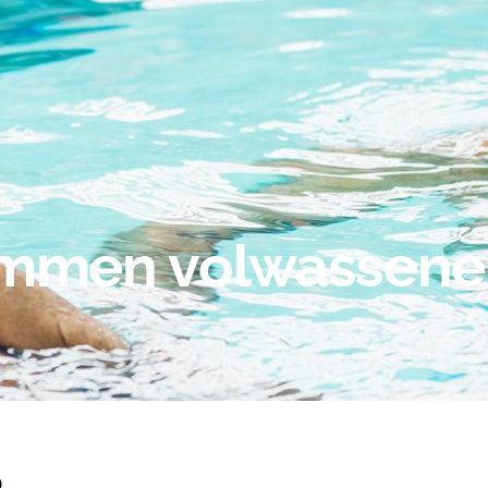
emmen volwassene
o