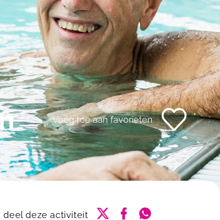
n
Voeg toe aan favorieten
Delen via Twitter
Delen via Facebook
Delen via Whatsa
deel deze activiteit