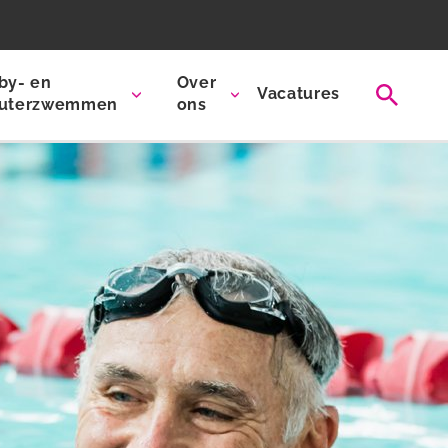
by- en
Over
Vacatures
uterzwemmen
ons