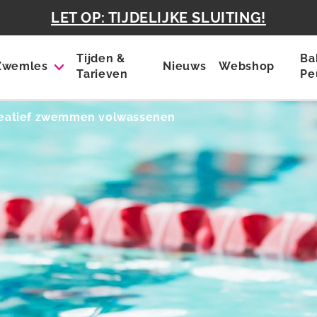
LET OP: TIJDELIJKE SLUITING!
Tijden &
Ba
Zwemles
Nieuws
Webshop
Tarieven
Pe
eatief zwemmen volwassenen