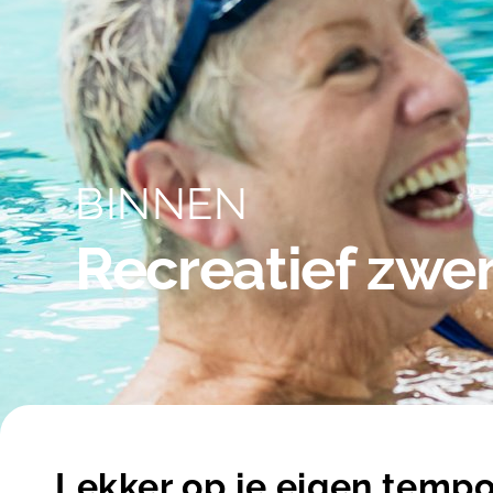
BINNEN
Recreatief zw
Lekker op je eigen temp