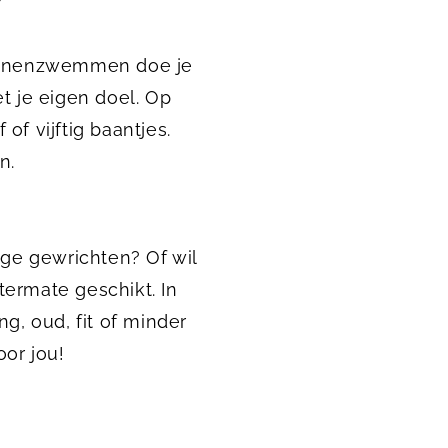
anenzwemmen doe je
t je eigen doel. Op
 of vijftig baantjes.
n.
ige gewrichten? Of wil
ermate geschikt. In
g, oud, fit of minder
or jou!