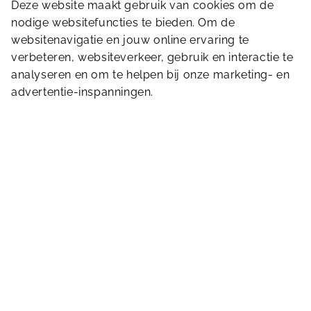
Deze website maakt gebruik van cookies om de
zwemscholen en zwemverenigingen, streeft
nodige websitefuncties te bieden. Om de
naar een zwemklimaat zonder ongewenste
websitenavigatie en jouw online ervaring te
intimiteiten en acht het van belang dat
verbeteren, websiteverkeer, gebruik en interactie te
ongewenst gedrag binnen de branche wordt
analyseren en om te helpen bij onze marketing- en
voorkomen en bestreden.
advertentie-inspanningen.
Daartoe is de Gedragscode Zwembranche
ontwikkeld door de Nationale Raad
Zwemveiligheid. De Gedragscode bevat
omgangsregels in zwembaden, waarop zowel
ouders als medewerkers een beroep kunnen
doen.
Daarnaast beschikken wij over de volgende
keurmerken:
Keurmerk Veilig en Schoon
Licentie Nationale Zwemdiploma’s
Greenkey
- of eventueel link naar
nieuwsbericht over Greenkey-certificaat