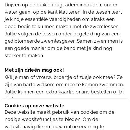
Drijven op de buik en rug, adem inhouden, onder
water gaan, op de kant klauteren. In de lessen leert
je kindje essentiële vaardigheden om straks een
goed begin te kunnen maken met de zwemlessen.
Jullie volgen de lessen onder begeleiding van een
gediplomeerde zwemlesgever. Samen zwemmen is
een goede manier om de band met je kind nóg
sterker te maken.
Met zijn drieën mag ook!
Wil je man of vrouw, broertje of zusje ook mee? Ze
zijn van harte welkom om mee te komen zwemmen.
Jullie kunnen een extra kaartje online bestellen of bij
de kassa.
Cookies op onze website
Deze website maakt gebruik van cookies om de
Wat heb je nodig in het zwembad?
nodige websitefuncties te bieden. Om de
Al onze zwembaden zijn ingericht op de
websitenavigatie en jouw online ervaring te
allerkleinsten. Zo hebben we aankleedkussens,