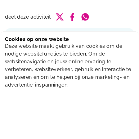
Delen via Twitter
Delen via Facebook
Delen via Whatsapp
deel deze activiteit
Tijden
Cookies op onze website
Deze website maakt gebruik van cookies om de
Woensdag
15:30 - 17:00
nodige websitefuncties te bieden. Om de
18:00 - 19:45
websitenavigatie en jouw online ervaring te
verbeteren, websiteverkeer, gebruik en interactie te
Van maandag
20 t/m
woensdag
22 juli
is ons
analyseren en om te helpen bij onze marketing- en
zwembad
gesloten
vanwege
onderhoud
.
advertentie-inspanningen.
--------------------------------------------------
--------------
In de zomervakantie, van 20 juli t/m 30
augustus hanteren wij een aangepast rooster.
Bekijk 'm hier: