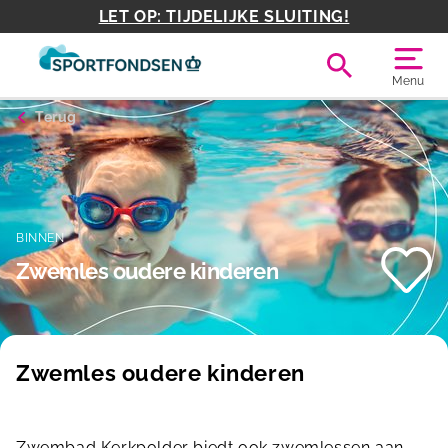
LET OP: TIJDELIJKE SLUITING!
Menu
Terug
BINNEN
Zwemles oudere kinderen
Zwemles oudere kinderen
Zwembad Kerkpolder biedt ook zwemlessen aan